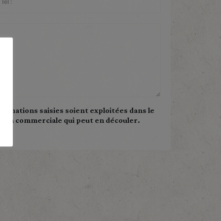
ormations saisies soient exploitées dans le
ation commerciale qui peut en découler.