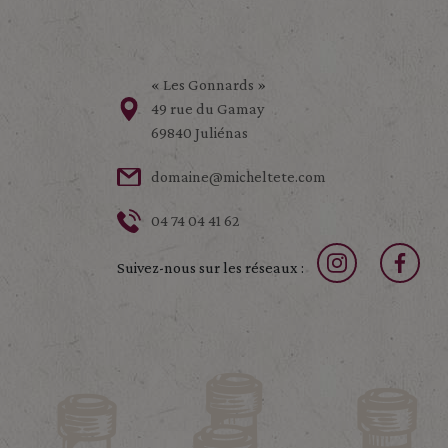
« Les Gonnards »
49 rue du Gamay
69840 Juliénas
domaine@micheltete.com
04 74 04 41 62
Suivez-nous sur les réseaux :