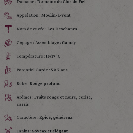
Domaine :
Domaine du Clos du Fief
Appelation :
Moulin-à-vent
Nom de cuvée :
Les Deschanes
Cépage / Assemblage :
Gamay
Température :
15/17°C
Potentiel Garde :
5 à 7 ans
Robe :
Rouge profond
Arômes :
Fruits rouge et noire, cerise,
cassis
Caractère :
Epicé, généreux
Tanins :
Soyeux et élégant