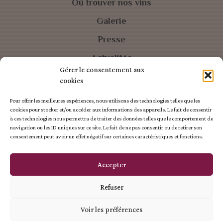
Où trouver nos vins
Galerie
Presse
Actualités
Gérer le consentement aux
Dégustation
cookies
Contact
Pour offrir les meilleures expériences, nous utilisons des technologies telles que les
cookies pour stocker et/ou accéder aux informations des appareils. Le fait de consentir
à ces technologies nous permettra de traiter des données telles que le comportement de
navigation ou les ID uniques sur ce site. Le fait de ne pas consentir ou de retirer son
consentement peut avoir un effet négatif sur certaines caractéristiques et fonctions.
L'ABUS D'ALCOOL EST DANGEREUX POUR LA SANTÉ
CONSOMMEZ AVEC MODÉRATION
Accepter
Création site internet : IDCOM
-
Mentions légales
-
Confidentialité
Refuser
Voir les préférences