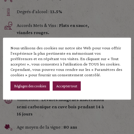
Degrés d'alcool :
13.5%
Accords Mets & Vins :
Plats en sauce,
viandes rouges.
Nous utilisons des cookies sur notre site Web pour vous offrir
Terroir :
Vignes en coteaux avec un sol
l'expérience la plus pertinente en mémorisant vos
préférences et en répétant vos visites. En cliquant sur « Tout
sableux sur granite rose peu profond
accepter », vous consentez à l'utilisation de TOUS les cookies.
Cependant, vous pouvez vous rendre sur les « Paramètres des
Type de culture :
Culture raisonnée
cookies » pour fournir un consentement contrôlé.
Vendange :
Manuelle
Réglages des cookies
Accepter tout
Vinification :
Levures indigènes macération
semi carbonique en cuve bois pendant 14 à
16 jours
Age moyen de la vigne :
80 ans