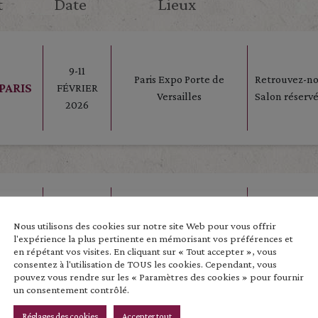
t
Date
Lieux
9-11
Paris Expo Porte de
Retrouvez-no
PARIS
FÉVRIER
Versailles
Salon réservé
2026
NS DE
Espace La Verchère – 115
Vendredi de 1
6, 7 ET 8
Nous utilisons des cookies sur notre site Web pour vous offrir
EN
route de Levigny – 71850
Samedi de 10 
MARS 2026
l'expérience la plus pertinente en mémorisant vos préférences et
CHARNAY LES MACON
Dimanche de 1
IS
en répétant vos visites. En cliquant sur « Tout accepter », vous
consentez à l'utilisation de TOUS les cookies. Cependant, vous
pouvez vous rendre sur les « Paramètres des cookies » pour fournir
un consentement contrôlé.
Réglages des cookies
Accepter tout