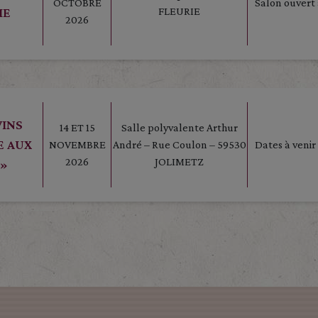
OCTOBRE
Salon ouvert 
IE
FLEURIE
2026
VINS
14 ET 15
Salle polyvalente Arthur
E AUX
NOVEMBRE
André – Rue Coulon – 59530
Dates à venir
2026
JOLIMETZ
 »