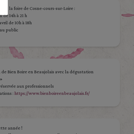
s à la foire de Cosne-cours-sur-Loire :
l de 14h à 21 h
vril de 10h à 18h
au public
 de Bien Boire en Beaujolais avec la dégustation
 »
réservée aux professionnels
ations :
https://www.bienboireenbeaujolais.fr/
tte année !