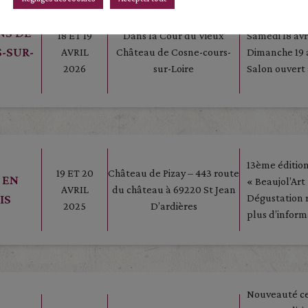
Retrouvez-nou
NS DE
18 ET 19
Dans la Cour du Vieux
Samedi 18 avri
-SUR-
AVRIL
Château de Cosne-cours-
Dimanche 19 a
2026
sur-Loire
Salon ouvert 
13ème édition
19 ET 20
Château de Pizay – 443 route
 EN
« Beaujol’Art
AVRIL
du château à 69220 St Jean
IS
Dégustation 
2025
D’ardières
plus d’inform
Nouveauté ce