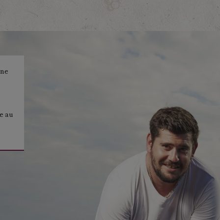
ine
re au