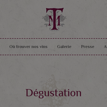
Où trouver nos vins
Galerie
Presse
A
Dégustation