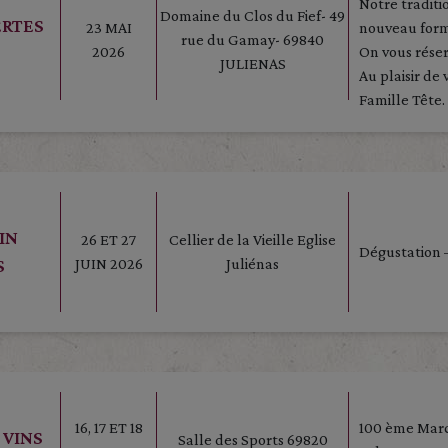
Notre traditi
Domaine du Clos du Fief- 49
ERTES
23 MAI
nouveau form
rue du Gamay- 69840
2026
On vous réser
JULIENAS
Au plaisir de
Famille Tête.
IN
26 ET 27
Cellier de la Vieille Eglise
Dégustation –
S
JUIN 2026
Juliénas
16, 17 ET 18
100 ème Marc
 VINS
Salle des Sports 69820