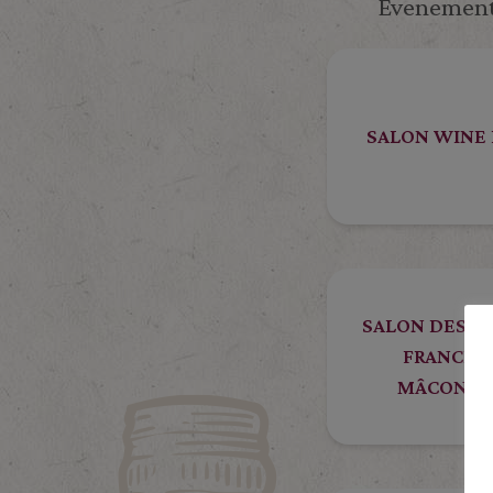
Evenemen
SALON WINE 
SALON DES VI
FRANCE 
MÂCONNA