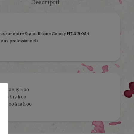
Descriptif
us sur notre Stand Racine Gamay
H7.3 B 054
 aux professionnels
4 h 30 à 19 h 00
h 00 à 19 h 00
0 h 00 à 18 h 00