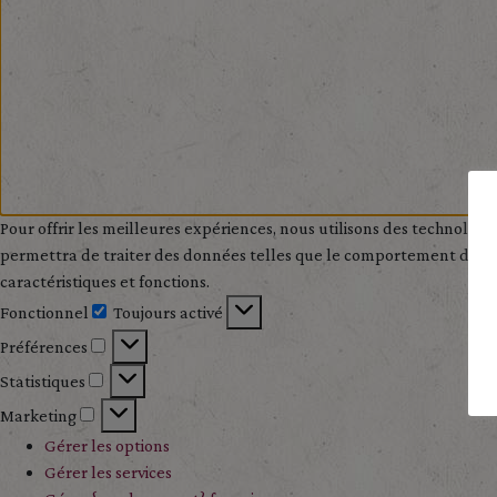
Pour offrir les meilleures expériences, nous utilisons des technologi
permettra de traiter des données telles que le comportement de navig
caractéristiques et fonctions.
Fonctionnel
Toujours activé
Fonctionnel
Préférences
Préférences
Statistiques
Statistiques
Marketing
Marketing
Gérer les options
Gérer les services