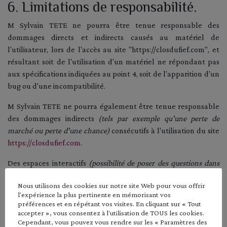
6. Limitations de responsabilité.
M Sylvain TETE ne pourra être tenue responsable des
dommages directs et indirects causés au matériel de
l'utilisateur, lors de l'accès au site "https://closdufief.com", et
résultant soit de l'utilisation d'un matériel ne répondant pas
aux spécifications indiquées au point 4, soit de l'apparition d'un
bug ou d'une incompatibilité.
M Sylvain TETE ne pourra également être tenue responsable
des dommages indirects
(tels par exemple qu'une perte de
marché ou perte d'une chance)
consécutifs à l'utilisation du site
https://closdufief.com
.
Des espaces interactifs
(possibilité de poser des questions dans
l'espace contact)
sont à la disposition des utilisateurs. M Sylvain
Nous utilisons des cookies sur notre site Web pour vous offrir
TETE se réserve le droit de supprimer, sans mise en demeure
l'expérience la plus pertinente en mémorisant vos
préalable, tout contenu déposé dans cet espace qui
préférences et en répétant vos visites. En cliquant sur « Tout
contreviendrait à la législation applicable en France, en
accepter », vous consentez à l'utilisation de TOUS les cookies.
Cependant, vous pouvez vous rendre sur les « Paramètres des
particulier aux dispositions relatives à la protection des