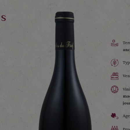
ds
Terr
anc
Typ
Ven
Vini
mac
jou
Age
Pro