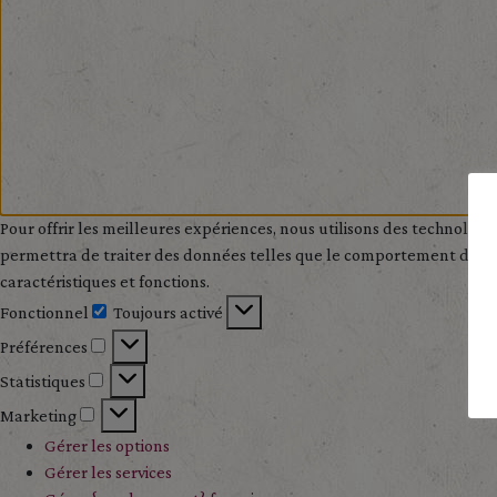
Pour offrir les meilleures expériences, nous utilisons des technologi
permettra de traiter des données telles que le comportement de navig
caractéristiques et fonctions.
Fonctionnel
Toujours activé
Fonctionnel
Préférences
Préférences
Statistiques
Statistiques
Marketing
Marketing
Gérer les options
Gérer les services