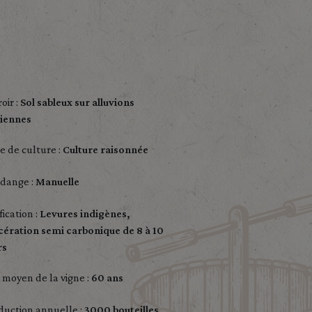
oir :
Sol sableux sur alluvions
iennes
e de culture :
Culture raisonnée
dange :
Manuelle
fication :
Levures indigènes,
ération semi carbonique de 8 à 10
rs
 moyen de la vigne :
60 ans
duction annuelle :
3000 bouteilles