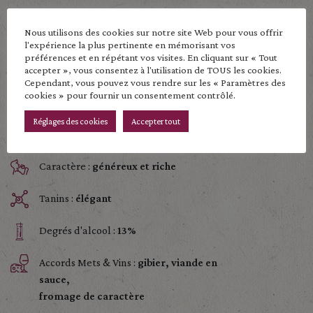
Température :
16-17°C
Nous utilisons des cookies sur notre site Web pour vous offrir
l'expérience la plus pertinente en mémorisant vos
Potentiel Garde :
7 à 10 ans
préférences et en répétant vos visites. En cliquant sur « Tout
accepter », vous consentez à l'utilisation de TOUS les cookies.
Cependant, vous pouvez vous rendre sur les « Paramètres des
Robe :
Rouge rubis profond
cookies » pour fournir un consentement contrôlé.
Arômes :
fruits rouge, prune,
Réglages des cookies
Accepter tout
épicé et florale
Caractère :
généreux et riche
Tanins :
élégant
Degrés d'alcool :
13%
Accords Mets & Vins :
gibier, viande en
sauce,
fromage de caractère