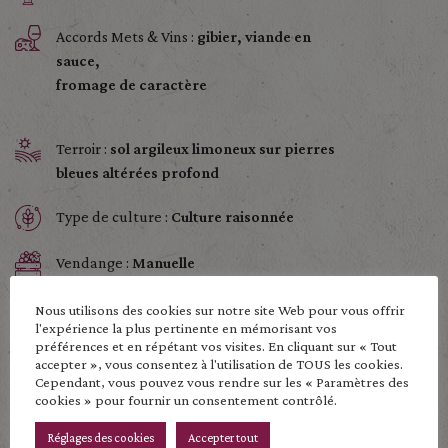
Accords Mets & Vins :
gibier, viande en
sauce,
fromage de caractère
Terroir :
sol argileux limoneux sur pierres
bleues altérées profond
Type de culture :
Culture raisonnée
Vendange :
Manuelle
Vinification :
levures indigènes, macération
Nous utilisons des cookies sur notre site Web pour vous offrir
l'expérience la plus pertinente en mémorisant vos
longue de 15 à 16 jours avec un élevage en
préférences et en répétant vos visites. En cliquant sur « Tout
fut
accepter », vous consentez à l'utilisation de TOUS les cookies.
Cependant, vous pouvez vous rendre sur les « Paramètres des
cookies » pour fournir un consentement contrôlé.
Age moyen de la vigne :
90 ans
Réglages des cookies
Accepter tout
Production annuelle :
4000 bouteilles