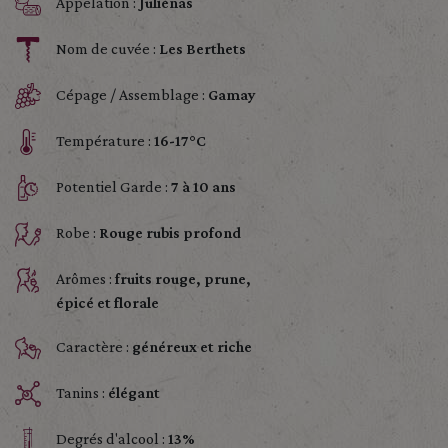
Appelation :
Juliénas
Nom de cuvée :
Les Berthets
Cépage / Assemblage :
Gamay
Température :
16-17°C
Potentiel Garde :
7 à 10 ans
Robe :
Rouge rubis profond
Arômes :
fruits rouge, prune,
épicé et florale
Caractère :
généreux et riche
Tanins :
élégant
Degrés d'alcool :
13%