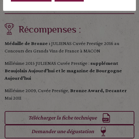
Récompenses :
Médaille de Bronze :
JULIENAS Cuvée Prestige 2016 au
Concours des Grands Vins de France à MACON
Millésime 2015 JULIENAS Cuvée Prestige :
supplément
Beaujolais Aujourd’hui et le magazine de Bourgogne
Aujourd’hui
Millésime 2009, Cuvée Prestige,
Bronze Award, Decanter
Mai 2011
Télécharger la fiche technique
Demander une dégustation