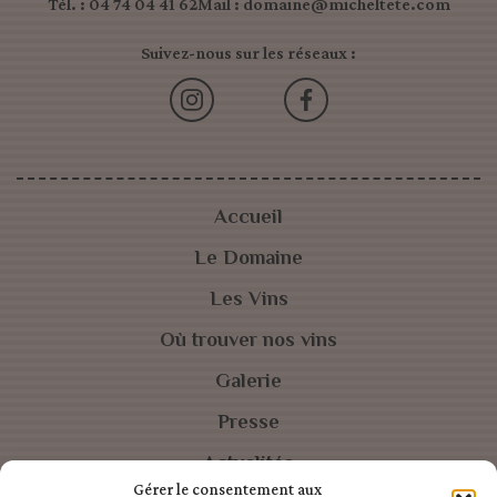
Tél. : 04 74 04 41 62
Mail : domaine@micheltete.com
Suivez-nous sur les réseaux :
Accueil
Le Domaine
Les Vins
Où trouver nos vins
Galerie
Presse
Actualités
Gérer le consentement aux