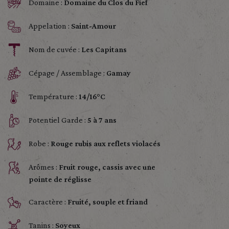
Domaine :
Domaine du Clos du Fief
Appelation :
Saint-Amour
Nom de cuvée :
Les Capitans
Cépage / Assemblage :
Gamay
Température :
14/16°C
Potentiel Garde :
5 à 7 ans
Robe :
Rouge rubis aux reflets violacés
Arômes :
Fruit rouge, cassis avec une
pointe de réglisse
Caractère :
Fruité, souple et friand
Tanins :
Soyeux