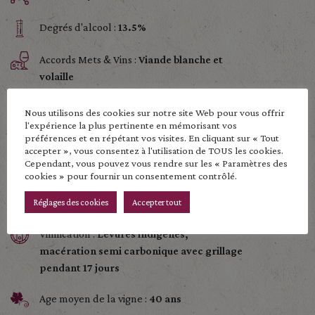
Degrés d'alcool :
13.5%
Accords Mets & Vins :
Viande blanche et
volaille
Nous utilisons des cookies sur notre site Web pour vous offrir
Terroir :
Sol argileux de dépots versant
l'expérience la plus pertinente en mémorisant vos
préférences et en répétant vos visites. En cliquant sur « Tout
caillouteux
accepter », vous consentez à l'utilisation de TOUS les cookies.
Cependant, vous pouvez vous rendre sur les « Paramètres des
Type de culture :
Culture raisonnée
cookies » pour fournir un consentement contrôlé.
Vendange :
Manuelle
Réglages des cookies
Accepter tout
Vinification :
Levures indigènes,
macération semi carbonique avec grillage
pendant 17 jours
Age moyen de la vigne :
40 ans