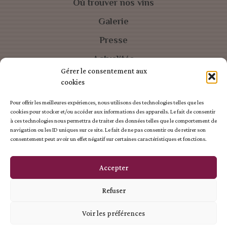
Où trouver nos vins
Galerie
Presse
Actualités
Gérer le consentement aux
Dégustation
cookies
Contact
Pour offrir les meilleures expériences, nous utilisons des technologies telles que les
cookies pour stocker et/ou accéder aux informations des appareils. Le fait de consentir
à ces technologies nous permettra de traiter des données telles que le comportement de
navigation ou les ID uniques sur ce site. Le fait de ne pas consentir ou de retirer son
consentement peut avoir un effet négatif sur certaines caractéristiques et fonctions.
L'ABUS D'ALCOOL EST DANGEREUX POUR LA SANTÉ
CONSOMMEZ AVEC MODÉRATION
Accepter
Création site internet : IDCOM
-
Mentions légales
-
Confidentialité
Refuser
Voir les préférences